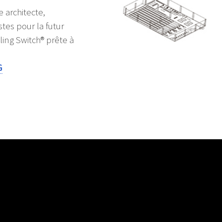
re architecte,
stes pour la futur
ling Switch® prête à
G