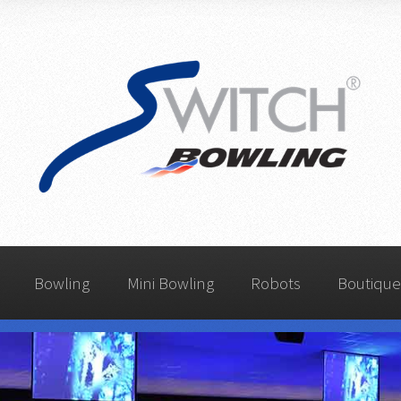
Switch
Bowling
Bowling
Mini Bowling
Robots
Boutique